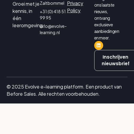
Privacy
Zaltbommel
Groei met je
ons laatste
Policy
kennis, in
+31 (0) 418 51
nieuws,
één
99 95
ontvang
exclusieve
leeromgeving.
info@evolve-
aanbiedingen
learning.nl
en meer.
Inschrijven
nieuwsbrief
© 2025 Evolve e-learning platform. Een product van
Before Sales. Alle rechten voorbehouden.