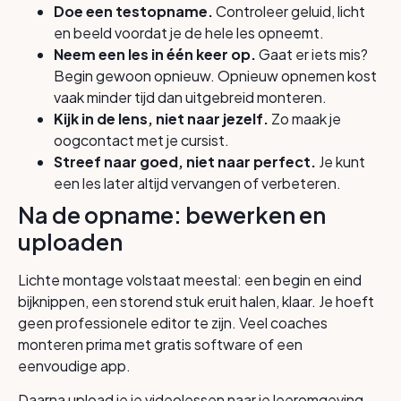
Doe een testopname.
Controleer geluid, licht
en beeld voordat je de hele les opneemt.
Neem een les in één keer op.
Gaat er iets mis?
Begin gewoon opnieuw. Opnieuw opnemen kost
vaak minder tijd dan uitgebreid monteren.
Kijk in de lens, niet naar jezelf.
Zo maak je
oogcontact met je cursist.
Streef naar goed, niet naar perfect.
Je kunt
een les later altijd vervangen of verbeteren.
Na de opname: bewerken en
uploaden
Lichte montage volstaat meestal: een begin en eind
bijknippen, een storend stuk eruit halen, klaar. Je hoeft
geen professionele editor te zijn. Veel coaches
monteren prima met gratis software of een
eenvoudige app.
Daarna upload je je videolessen naar je leeromgeving,