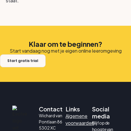
staat.
Klaar om te beginnen?
Start vandaag nog met je eigen online leeromgeving
Start gratis trial
Contact
Links
Social
media
Wichard van
Algemene
Pontlaan 86
voorwaarden
Blijf op de
5302 XC
hoogte van