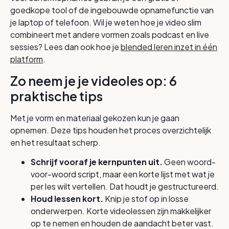
goedkope tool of de ingebouwde opnamefunctie van
je laptop of telefoon. Wil je weten hoe je video slim
combineert met andere vormen zoals podcast en live
sessies? Lees dan ook hoe je
blended leren inzet in één
platform
.
Zo neem je je videoles op: 6
praktische tips
Met je vorm en materiaal gekozen kun je gaan
opnemen. Deze tips houden het proces overzichtelijk
en het resultaat scherp.
Schrijf vooraf je kernpunten uit.
Geen woord-
voor-woord script, maar een korte lijst met wat je
per les wilt vertellen. Dat houdt je gestructureerd.
Houd lessen kort.
Knip je stof op in losse
onderwerpen. Korte videolessen zijn makkelijker
op te nemen en houden de aandacht beter vast.