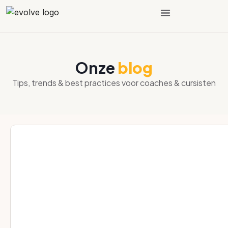
Hoe het werkt?
Over ons
Plan een demo
Onze
blog
Tips, trends & best practices voor coaches & cursisten