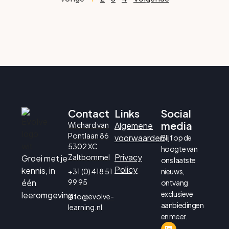
Contact
Links
Social
media
Wichard van
Algemene
Pontlaan 86
voorwaarden
Blijf op de
5302 XC
hoogte van
Privacy
Zaltbommel
Groei met je
ons laatste
Policy
kennis, in
+31 (0) 418 51
nieuws,
één
99 95
ontvang
exclusieve
leeromgeving.
info@evolve-
aanbiedingen
learning.nl
en meer.